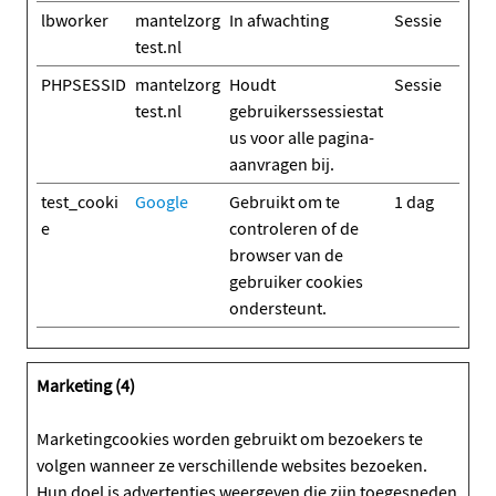
lbworker
mantelzorg
In afwachting
Sessie
test.nl
PHPSESSID
mantelzorg
Houdt
Sessie
test.nl
gebruikerssessiestat
us voor alle pagina-
aanvragen bij.
test_cooki
Google
Gebruikt om te
1 dag
e
controleren of de
browser van de
gebruiker cookies
ondersteunt.
Marketing (4)
Marketingcookies worden gebruikt om bezoekers te
volgen wanneer ze verschillende websites bezoeken.
Hun doel is advertenties weergeven die zijn toegesneden