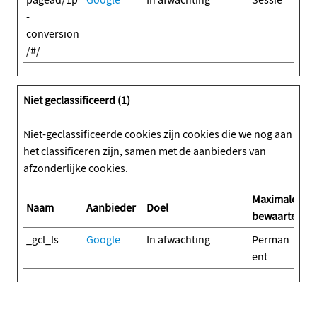
-
conversion
/#/
Niet geclassificeerd (1)
Niet-geclassificeerde cookies zijn cookies die we nog aan
het classificeren zijn, samen met de aanbieders van
afzonderlijke cookies.
Maximale
Naam
Aanbieder
Doel
bewaartermij
_gcl_ls
Google
In afwachting
Perman
ent