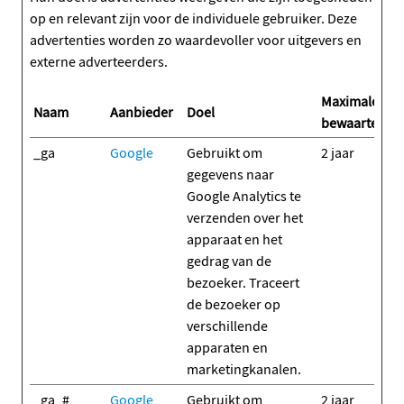
op en relevant zijn voor de individuele gebruiker. Deze
advertenties worden zo waardevoller voor uitgevers en
externe adverteerders.
Maximale
Naam
Aanbieder
Doel
bewaartermij
_ga
Google
Gebruikt om
2 jaar
gegevens naar
Google Analytics te
verzenden over het
apparaat en het
gedrag van de
bezoeker. Traceert
de bezoeker op
verschillende
apparaten en
marketingkanalen.
_ga_#
Google
Gebruikt om
2 jaar