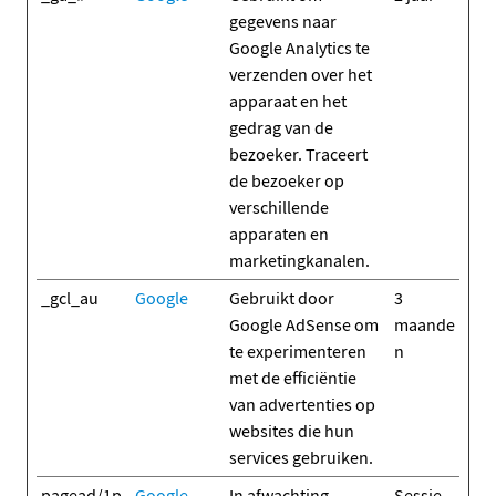
gegevens naar
Google Analytics te
verzenden over het
apparaat en het
gedrag van de
bezoeker. Traceert
de bezoeker op
verschillende
apparaten en
marketingkanalen.
_gcl_au
Google
Gebruikt door
3
Google AdSense om
maande
te experimenteren
n
met de efficiëntie
van advertenties op
websites die hun
services gebruiken.
pagead/1p
Google
In afwachting
Sessie